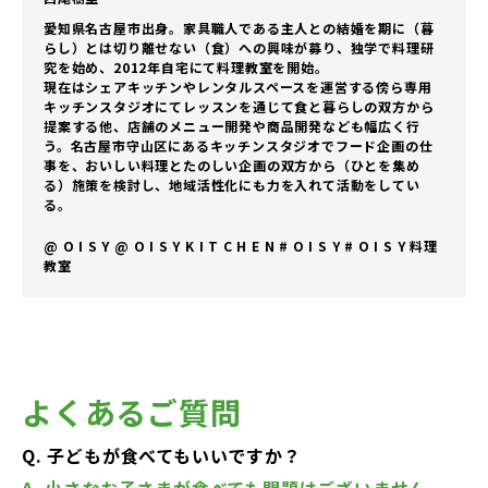
愛知県名古屋市出身。家具職人である主人との結婚を期に（暮
らし）とは切り離せない（食）への興味が募り、独学で料理研
究を始め、2012年自宅にて料理教室を開始。
現在はシェアキッチンやレンタルスペースを運営する傍ら専用
キッチンスタジオにてレッスンを通じて食と暮らしの双方から
提案する他、店舗のメニュー開発や商品開発なども幅広く行
う。名古屋市守山区にあるキッチンスタジオでフード企画の仕
事を、おいしい料理とたのしい企画の双方から（ひとを集め
る）施策を検討し、地域活性化にも力を入れて活動をしてい
る。
@ O I S Y @ O I S Y K I T C H E N # O I S Y # O I S Y 料理
教室
よくあるご質問
Q. 子どもが食べてもいいですか？
A. 小さなお子さまが食べても問題はございません。